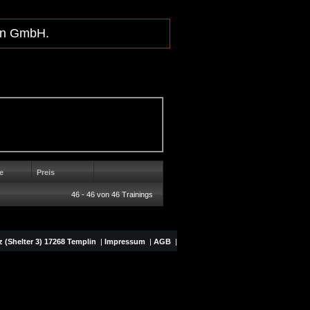
lln GmbH.
e
Preis
46 - 46 von 46 Trainings
 (Shelter 3) 17268 Templin
|
Impressum
|
AGB
|