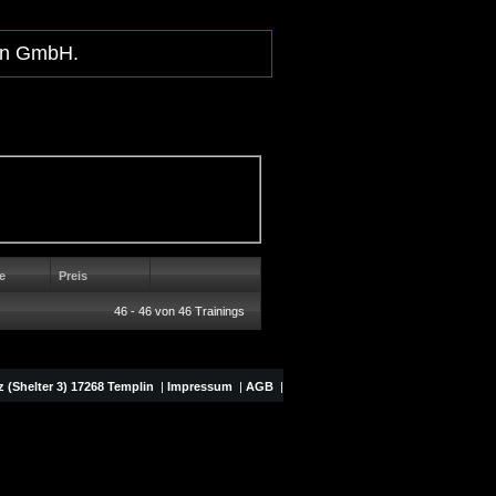
lln GmbH.
e
Preis
46 - 46 von 46 Trainings
 (Shelter 3) 17268 Templin
|
Impressum
|
AGB
|