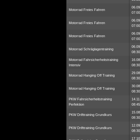
06.09
Motorrad Freies Fahren
07:00
06.09
Motorrad Freies Fahren
07:00
06.09
Motorrad Freies Fahren
07:00
06.09
Motorrad Schräglagentraining
08:30
Motorrad Fahrsicherheitstraining
16.08
Intensiv
08:30
29.08
Motorrad Hanging Off Training
08:30
30.08
Motorrad Hanging Off Training
08:30
PKW Fahrsicherheitstraining
14.11
Perfektion
08:45
15.08
PKW Drifttraining Grundkurs
08:30
12.09
PKW Drifttraining Grundkurs
08:30
17.10