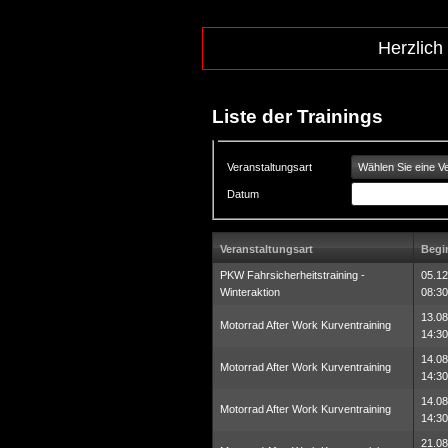
Herzlich
Liste der Trainings
Wählen Sie eine Ve
Veranstaltungsart
Datum
Veranstaltungsart
Begi
PKW Fahrsicherheitstraining -
05.12
Winteraktion
08:30
13.08
Motorrad After Work Kurventraining
14:30
14.08
Motorrad After Work Kurventraining
14:30
14.08
Motorrad After Work Kurventraining
14:30
21.08