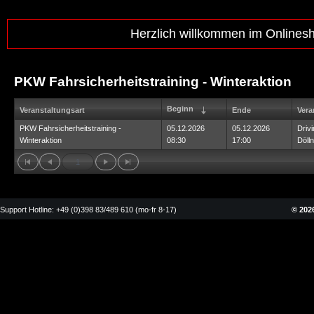
Herzlich willkommen im Onlines
PKW Fahrsicherheitstraining - Winteraktion
Beginn
Veranstaltungsart
Ende
Vera
PKW Fahrsicherheitstraining -
05.12.2026
05.12.2026
Driv
Winteraktion
08:30
17:00
Dölln
1
Support Hotline: +49 (0)398 83/489 610 (mo-fr 8-17)
© 2026