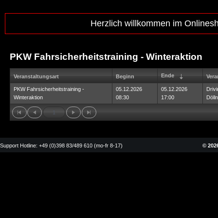
Herzlich willkommen im Onlines
PKW Fahrsicherheitstraining - Winteraktion
Ende
Veranstaltungsart
Beginn
Vera
PKW Fahrsicherheitstraining -
05.12.2026
05.12.2026
Driv
Winteraktion
08:30
17:00
Dölln
1
Support Hotline: +49 (0)398 83/489 610 (mo-fr 8-17)
© 2026