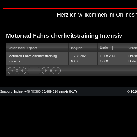
Herzlich willkommen im Onlines
Motorrad Fahrsicherheitstraining Intensiv
Ende
Veranstaltungsart
Beginn
Veran
Motorrad Fahrsicherheitstraining
16.08.2026
16.08.2026
Drivi
Intensiv
08:30
17:00
Dölln
1
Support Hotline: +49 (0)398 83/489 610 (mo-fr 8-17)
© 2026