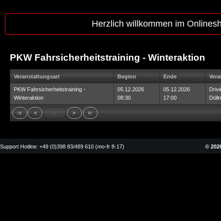
Herzlich willkommen im Onlines
PKW Fahrsicherheitstraining - Winteraktion
Veranstaltungsart
Beginn
Ende
Vera
PKW Fahrsicherheitstraining -
05.12.2026
05.12.2026
Driv
Winteraktion
08:30
17:00
Dölln
1
Support Hotline: +49 (0)398 83/489 610 (mo-fr 8-17)
© 2026